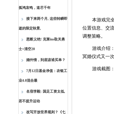
孤鸿哀鸣，道尽千年
接下来两个月, 这些转瞬即
本游戏完
位置信息、交
逝的限定秋景,
调整策略。
恩断义绝! 克莱ins取关勇
游戏介绍
士+清空20
冥婚仪式又一
婚外情，到底该谁买单？
游戏截图
7月12日基金净值：农银工
业4.0混合最
名宿李毅: 国足工资太低,
若不提升运动
改写开放世界规则？《七