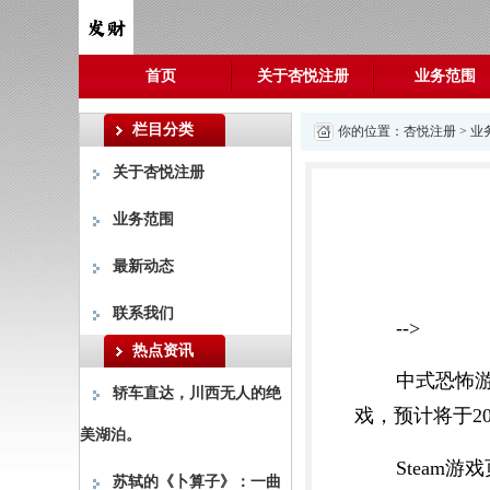
首页
关于杏悦注册
业务范围
栏目分类
你的位置：
杏悦注册
>
业
关于杏悦注册
业务范围
最新动态
联系我们
-->
热点资讯
中式恐怖游
轿车直达，川西无人的绝
戏，预计将于20
美湖泊。
Steam游戏
苏轼的《卜算子》：一曲