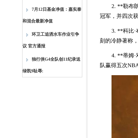
2. **
7月12日基金净值：嘉实泰
冠军，并四次获
和混合最新净值
3. **
环卫工追洒水车作业引争
刻的冷静著称，为
议 官方通报
4. **
独行侠G4全队创11纪录送
队赢得五次NBA
绿凯9耻辱: