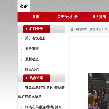
首页
关于杏悦注册
业务范围
栏目分类
你的位置：
杏悦注册
>
关
关于杏悦注册
业务范围
最新动态
联系我们
热点资讯
在金正恩的管理下, 去朝鲜
旅游有多么惬意
张杰在鸟巢连唱8场 摇来