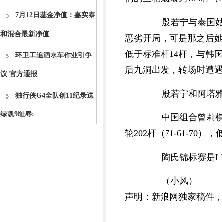
7月12日基金净值：嘉实泰
殷若宁与泰国姑娘
和混合最新净值
恶劣开局，可是那之后她连
低于标准杆14杆，与韩国组合
环卫工追洒水车作业引争
后九洞出发，转场时遭遇
议 官方通报
殷若宁和阿塔雅都
独行侠G4全队创11纪录送
绿凯9耻辱:
中国组合曾莉棋/张
轮202杆（71-61-70
陶氏锦标赛是LP
（小风）
声明：新浪网独家稿件