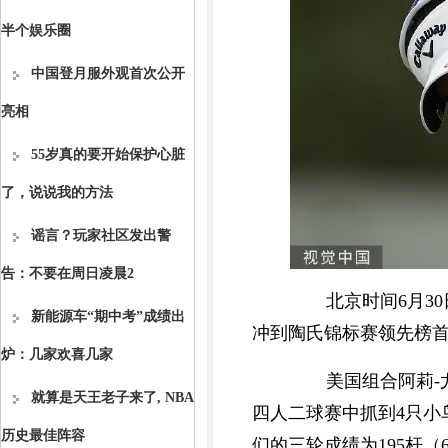
半个娱乐圈
中国登月服外观首次公开
亮相
55岁真的要开始保护心脏
了，说说我的方法
谣言？玩家社区发出警
告：不要在周日凌晨2
北京时间6月30日
新能源车“期中考”成绩出
冲到陶氏锦标赛领先榜
炉：几家欢喜几家
美国组合阿莉-尤因（A
就算是天王老子来了, NBA
四人二球赛中抓到4只小
历史最佳阵容
们的三轮成绩为195杆（6