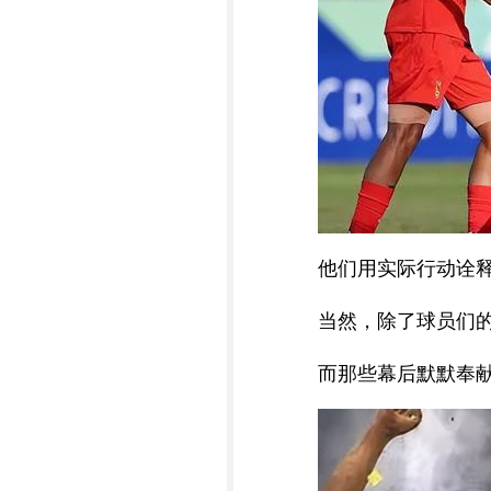
他们用实际行动诠
当然，除了球员们
而那些幕后默默奉