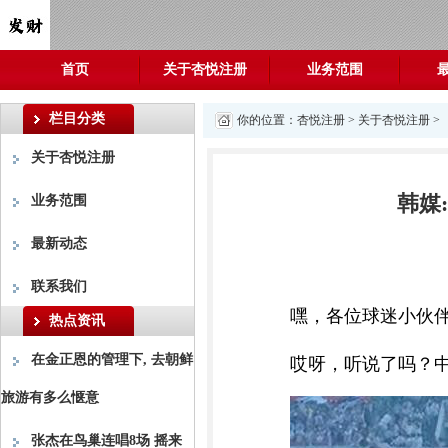
首页
关于杏悦注册
业务范围
栏目分类
你的位置：
杏悦注册
>
关于杏悦注册
>
关于杏悦注册
韩媒
业务范围
最新动态
联系我们
嘿，各位球迷小伙
热点资讯
在金正恩的管理下, 去朝鲜
哎呀，听说了吗？
旅游有多么惬意
张杰在鸟巢连唱8场 摇来