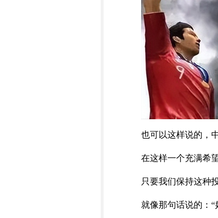
也可以这样说的，
在这样一个充满希
只要我们保持这种
就像那句话说的：“