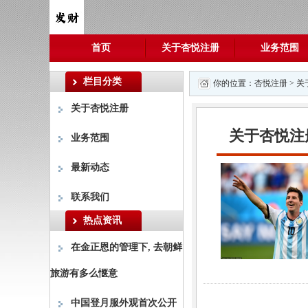
首页
关于杏悦注册
业务范围
栏目分类
你的位置：
杏悦注册
>
关
关于杏悦注册
关于杏悦注
业务范围
最新动态
联系我们
热点资讯
在金正恩的管理下, 去朝鲜
旅游有多么惬意
中国登月服外观首次公开