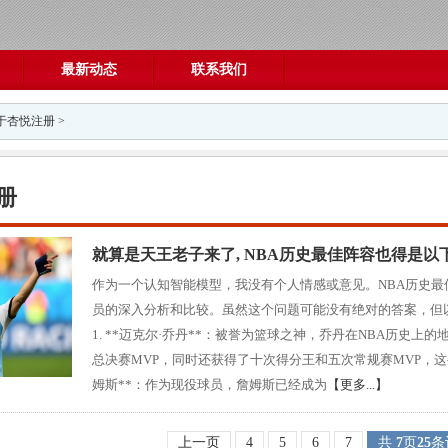
最新动态
联系我们
于杏悦注册
>
册
就算是天王老子来了, NBA历史最佳阵容也得是以
作为一个认知智能模型，我没有个人情感或意见。NBA历史
员的深入分析和比较。虽然这个问题可能没有绝对的答案，但
1. **迈克尔·乔丹**：被誉为篮球之神，乔丹在NBA历史
总决赛MVP，同时还获得了十次得分王和五次常规赛MVP，这些成就
姆斯**：作为现役球员，詹姆斯已经成为
【更多...】
上一页
4
5
6
7
共
7
页
25
条