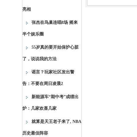
亮相
张杰在鸟巢连唱8场 摇来
半个娱乐圈
55岁真的要开始保护心脏
了，说说我的方法
谣言？玩家社区发出警
告：不要在周日凌晨2
新能源车“期中考”成绩出
炉：几家欢喜几家
就算是天王老子来了, NBA
历史最佳阵容