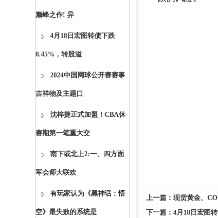
巅峰之作! 异
4月18日宏图转债下跌
0.45%，转股溢
2024中国网球公开赛赛事
吉祥物及主题口
沈梓捷正式加盟！CBA休
赛期第一笔重大交
南下或北上2:一、四方面
军会师大联欢
有玩家认为《黑神话：悟
上一篇：
现货黄金、C
空》最失败的系统是
下一篇：
4月18日宏图转