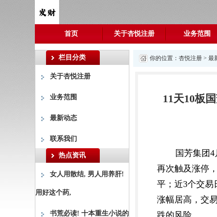
首页
关于杏悦注册
业务范围
栏目分类
你的位置：
杏悦注册
>
最
关于杏悦注册
11天10
业务范围
最新动态
联系我们
国芳集团4
热点资讯
再次触及涨停，股
女人用散结, 男人用养肝!
平；近3个交易日
用好这个药,
涨幅居高，交
书荒必读! 十本重生小说的
跌的风险。