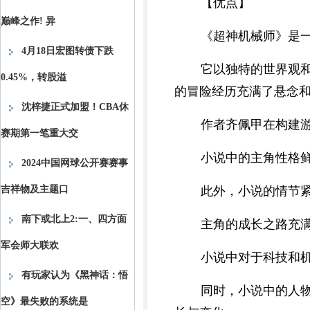
【优点】
巅峰之作! 异
《超神机械师》是
4月18日宏图转债下跌
它以独特的世界观
0.45%，转股溢
的冒险经历充满了悬念
沈梓捷正式加盟！CBA休
作者齐佩甲在构建
赛期第一笔重大交
小说中的主角性格
2024中国网球公开赛赛事
吉祥物及主题口
此外，小说的情节
南下或北上2:一、四方面
主角的成长之路充
军会师大联欢
小说中对于科技和
有玩家认为《黑神话：悟
同时，小说中的人
空》最失败的系统是