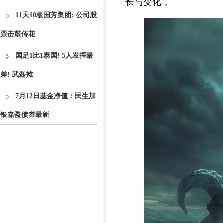
长与变化 。
11天10板国芳集团: 公司股
票击鼓传花
国足1比1泰国! 5人发挥最
差! 武磊摊
7月12日基金净值：民生加
银嘉盈债券最新