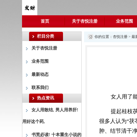
首页
关于杏悦注册
业务范围
栏目分类
你的位置：
杏悦注册
>
最
关于杏悦注册
业务范围
最新动态
联系我们
女人用了
热点资讯
女人用散结, 男人用养肝!
提起桂枝
很多人认为“茯
用好这个药,
肿、结节清干
书荒必读! 十本重生小说的