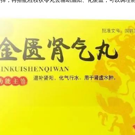
解掉，再搭配桂枝茯苓丸去辅助温阳、化瘀血，可以调理