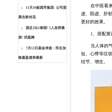
在中医看
11天10板国芳集团: 公司股
虚、阳虚、肝
票击鼓传花
更好的效果。
国足1比1泰国! 5人发挥最
1、搭配黄
差! 武磊摊
当人体的
7月12日基金净值：民生加
短、心悸等症
银嘉盈债券最新
结节、增生。