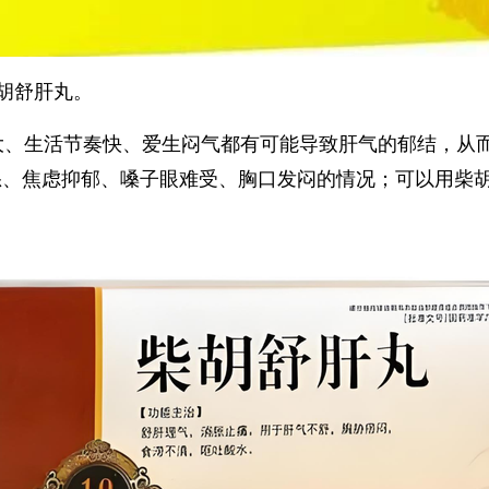
胡舒肝丸。
大、生活节奏快、爱生闷气都有可能导致肝气的郁结，从
怒、焦虑抑郁、嗓子眼难受、胸口发闷的情况；可以用柴
。