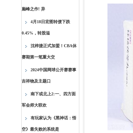
巅峰之作! 异
4月18日宏图转债下跌
0.45%，转股溢
沈梓捷正式加盟！CBA休
赛期第一笔重大交
2024中国网球公开赛赛事
吉祥物及主题口
南下或北上2:一、四方面
军会师大联欢
有玩家认为《黑神话：悟
空》最失败的系统是