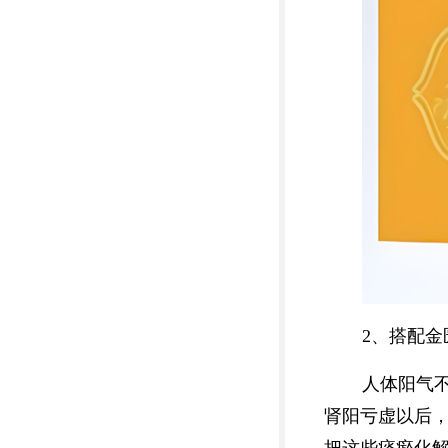
2、搭配金
人体阳气
肾阳亏虚以后