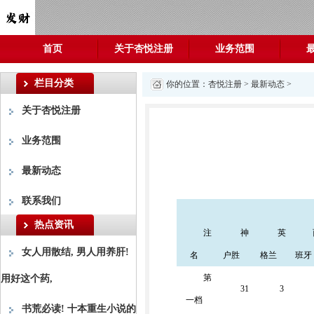
首页
关于杏悦注册
业务范围
栏目分类
你的位置：
杏悦注册
>
最新动态
>
关于杏悦注册
业务范围
最新动态
联系我们
热点资讯
注
神
英
女人用散结, 男人用养肝!
名
户胜
格兰
班牙
第
用好这个药,
31
3
一档
书荒必读! 十本重生小说的