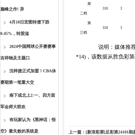
第
310
3
巅峰之作! 异
二档
4月18日宏图转债下跌
第
310
3
三档
0.45%，转股溢
说明：媒体推荐的
2024中国网球公开赛赛事
*14)，该数据从胜负彩
吉祥物及主题口
沈梓捷正式加盟！CBA休
赛期第一笔重大交
南下或北上2:一、四方面
军会师大联欢
有玩家认为《黑神话：悟
空》最失败的系统是
上一篇：
[新浪彩票]足彩第2410