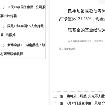
11天10板国芳集团: 公司股
民生加银嘉盈债券
票击鼓传花
占净值比121.28%，现金
国足1比1泰国! 5人发挥最
该基金的基金经理为
差! 武磊摊
以上内容由本站根据公开信息整理，由
新华全媒+丨湖南桑植：镇
险，请谨慎决策。
村两级联动抗洪
上一篇：
葡萄牙出局后, 失点罪人惹
下一篇：
7月12日基金净值：景顺长城