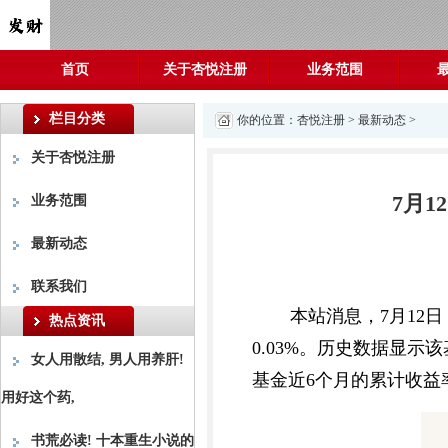
首页
关于杏悦注册
业务范围
栏目分类
你的位置：
杏悦注册
>
最新动态
>
关于杏悦注册
7月1
业务范围
最新动态
联系我们
本站消息，7月12日
热点资讯
0.03%。历史数据显示该
女人用散结, 男人用养肝!
基金近6个月的累计收益
用好这个药,
书荒必读! 十本重生小说的